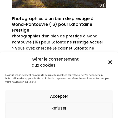
Photographies d’un bien de prestige à
Gond-Pontouvre (16) pour Lafontaine
Prestige
Photographies d’un bien de prestige à Gond-
Pontouvre (16) pour Lafontaine Prestige Accueil
> Vous avez cherché Le cabinet Lafontaine
Prestige (Angoulême) m’a contacté pour
Gérer le consentement
réaliser des photographies dans le cadre d’un
aux cookies
mandat de vente d’un bien de prestige à...
Nous utilisons des technologies telles que les cookies pour stocker et/ou accéder aux
informations des appareils. Votre choix d’accepter ou de refuser les cookies n’affectera pas
votre navigation sur le site.
« Entrées précédentes
Mentions légales
Accepter
Politique de confidentialité
Refuser
Tous droits réservés © Maxime Tschanturia | © Max
Photographe | © Boite Colorée