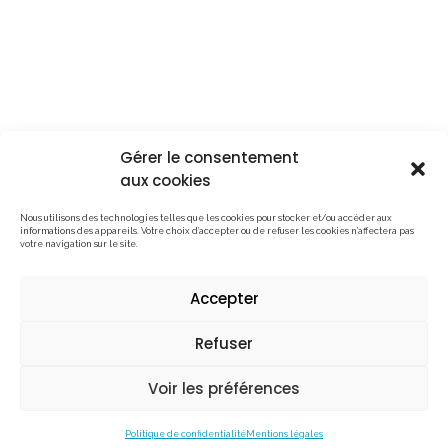
Gérer le consentement
Me contacter
aux cookies
Mentions légales
Politique de confidentialité
Nous utilisons des technologies telles que les cookies pour stocker et/ou accéder aux
informations des appareils. Votre choix d’accepter ou de refuser les cookies n’affectera pas
votre navigation sur le site.
Tous droits réservés © Maxime Tschanturia | © Max
Accepter
Photographe | © Boîte Colorée
Refuser
Voir les préférences
Politique de confidentialité
Mentions légales