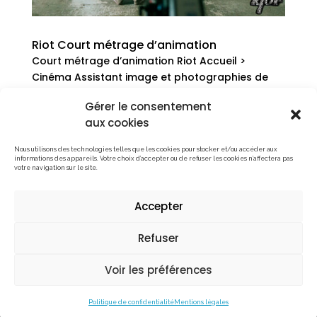
Riot Court métrage d’animation
Court métrage d’animation Riot Accueil >
Cinéma Assistant image et photographies de
plateau pour le court métrage d’animation Riot
Gérer le consentement
réalisé par Frank Ternier en 2017.Un court
aux cookies
métrage aux multiples récompenses et
sélections : 4 récompenses (Madrid,...
Nous utilisons des technologies telles que les cookies pour stocker et/ou accéder aux
informations des appareils. Votre choix d’accepter ou de refuser les cookies n’affectera pas
votre navigation sur le site.
Mentions légales
Accepter
Politique de confidentialité
Refuser
Tous droits réservés © Maxime Tschanturia | © Max
Photographe | © Boite Colorée
Voir les préférences
Politique de confidentialité
Mentions légales